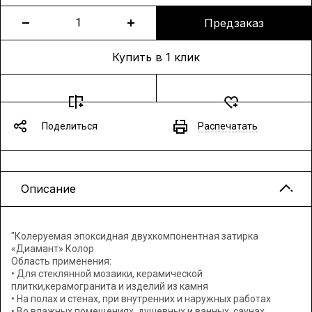
Предзаказ
Купить в 1 клик
Поделиться
Распечатать
Описание
"Колеруемая эпоксидная двухкомпонентная затирка
«Диамант» Колор
Область применения:
• Для стеклянной мозаики, керамической
плитки,керамогранита и изделий из камня
• На полах и стенах, при внутренних и наружных работах
• Во влажных помещениях, душевных и ванных, саунах,