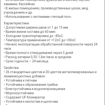
хамамах, бассейнах
• В жилых помещениях, производственных цехах, мед.
учреждениях и др.
• Использование с системами «теплый пол».
Характеристики:
• Допустимая ширина швов от 1 до 15 мм
• Время жизни состава до 60 мин.
• Холодная транспортировка до -40оС
• Температура применения от +12оС до +30оС
• Начало эксплуатации обработанной поверхности через 24
часа
• Время полного отвердевания через 5 дней
• Расход затирки 0,35-1,6кг/кв.м. в среднем
• Срок годности — 24 месяца
Свойства:
• 26 стандартных цветов и 20 цветов металлизированных и
люминисцентных добавок
• Устойчива к пятнам
• Устойчива к образованию грибка
• Влагоустойчива и водонепроницаема
• Морозоустойчива
• Содержит UF блокиратор
• Устойчива к кислотам и щелочам