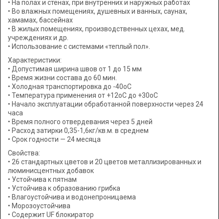
• На полах и стенах, при внутренних и наружных работах
• Во влажных помещениях, душевных и ванных, саунах,
хамамах, бассейнах
• В жилых помещениях, производственных цехах, мед.
учреждениях и др.
• Использование с системами «теплый пол».
Характеристики:
• Допустимая ширина швов от 1 до 15 мм
• Время жизни состава до 60 мин.
• Холодная транспортировка до -40оС
• Температура применения от +12оС до +30оС
• Начало эксплуатации обработанной поверхности через 24
часа
• Время полного отвердевания через 5 дней
• Расход затирки 0,35-1,6кг/кв.м. в среднем
• Срок годности — 24 месяца
Свойства:
• 26 стандартных цветов и 20 цветов металлизированных и
люминисцентных добавок
• Устойчива к пятнам
• Устойчива к образованию грибка
• Влагоустойчива и водонепроницаема
• Морозоустойчива
• Содержит UF блокиратор