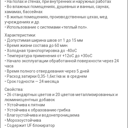
• На полах и стенах, при внутренних и наружных работах
• Во влажных помещениях, душевных и ванных, саунах,
хамамах, бассейнах
• В жилых помещениях, производственных цехах, мед.
учреждениях и др.
• Использование с системами «теплый пол».
Характеристики:
• Допустимая ширина швов от 1 до 15 мм
• Время жизни состава до 60 мин.
• Холодная транспортировка до -40оС
• Температура применения от +12оС до +30оС
• Начало эксплуатации обработанной поверхности через 24
часа
• Время полного отвердевания через 5 дней
• Расход затирки 0,35-1,6кг/кв.м. в среднем
• Срок годности — 24 месяца
Свойства:
• 26 стандартных цветов и 20 цветов металлизированных и
люминисцентных добавок
• Устойчива к пятнам
• Устойчива к образованию грибка
• Влагоустойчива и водонепроницаема
• Морозоустойчива
• Содержит UF блокиратор