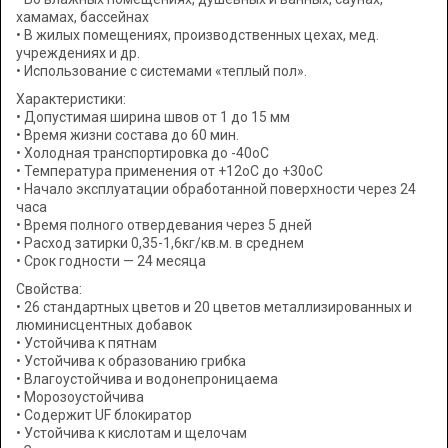
хамамах, бассейнах
• В жилых помещениях, производственных цехах, мед.
учреждениях и др.
• Использование с системами «теплый пол».
Характеристики:
• Допустимая ширина швов от 1 до 15 мм
• Время жизни состава до 60 мин.
• Холодная транспортировка до -40оС
• Температура применения от +12оС до +30оС
• Начало эксплуатации обработанной поверхности через 24
часа
• Время полного отвердевания через 5 дней
• Расход затирки 0,35-1,6кг/кв.м. в среднем
• Срок годности — 24 месяца
Свойства:
• 26 стандартных цветов и 20 цветов металлизированных и
люминисцентных добавок
• Устойчива к пятнам
• Устойчива к образованию грибка
• Влагоустойчива и водонепроницаема
• Морозоустойчива
• Содержит UF блокиратор
• Устойчива к кислотам и щелочам