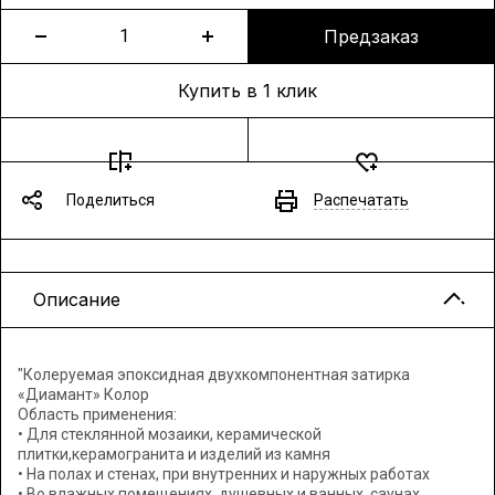
Предзаказ
Купить в 1 клик
Поделиться
Распечатать
Описание
"Колеруемая эпоксидная двухкомпонентная затирка
«Диамант» Колор
Область применения:
• Для стеклянной мозаики, керамической
плитки,керамогранита и изделий из камня
• На полах и стенах, при внутренних и наружных работах
• Во влажных помещениях, душевных и ванных, саунах,