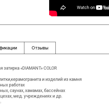
фикации
Отзывы
я затирка «DIAMANT» COLOR
литки,керамогранита и изделий из камня
жных работах
ых, саунах, хамамах, бассейнах
цехах, мед. учреждениях и др.
.