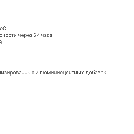
0оС
хности через 24 часа
й
аллизированных и люминисцентных добавок