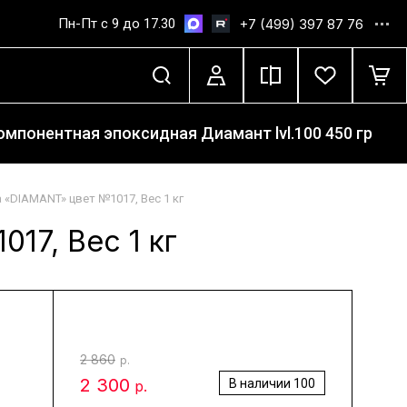
Пн-Пт с 9 до 17.30
+7 (499) 397 87 76
мпонентная эпоксидная Диамант lvl.100 450 гр
 «DIAMANT» цвет №1017, Вес 1 кг
17, Вес 1 кг
2 860
р.
2 300
В наличии
100
р.