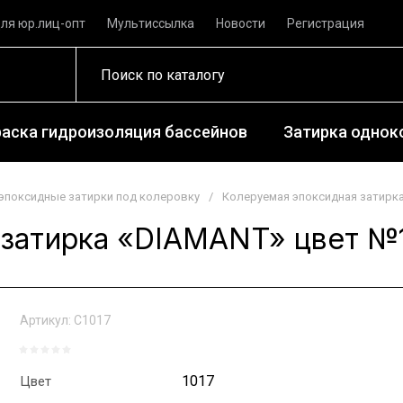
ля юр.лиц-опт
Мультиссылка
Новости
Регистрация
раска гидроизоляция бассейнов
Затирка одноко
эпоксидные затирки под колеровку
/
Колеруемая эпоксидная затирка
затирка «DIAMANT» цвет №10
Артикул:
С1017
1017
Цвет