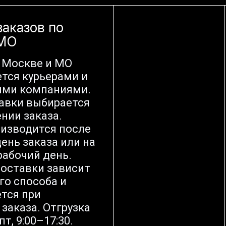
заказов по
 МО
 Москве и МО
тся курьерами и
ыми компаниями.
авки выбирается
нии заказа.
оизводится после
ень заказа или на
абочий день.
оставки зависит
го способа и
тся при
заказа. Отгрузка
т, 9:00–17:30.