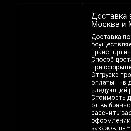
Доставка 
Москве и
Доставка по
осуществляе
транспортн
Способ дост
при оформле
Отгрузка пр
оплаты — в д
следующий р
Стоимость д
от выбранно
рассчитывае
оформлении 
заказов: пн–п