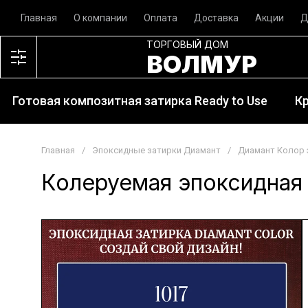
Главная
О компании
Оплата
Доставка
Акции
Д
ТОРГОВЫЙ ДОМ
ВОЛМУР
Готовая композитная затирка Ready to Use
К
Главная
/
Эпоксидные затирки Диамант
/
Диамант Колор 
Колеруемая эпоксидная 