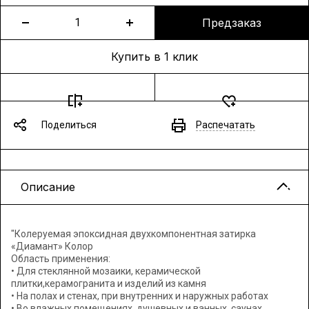
Предзаказ
Купить в 1 клик
Поделиться
Распечатать
Описание
"Колеруемая эпоксидная двухкомпонентная затирка
«Диамант» Колор
Область применения:
• Для стеклянной мозаики, керамической
плитки,керамогранита и изделий из камня
• На полах и стенах, при внутренних и наружных работах
• Во влажных помещениях, душевных и ванных, саунах,