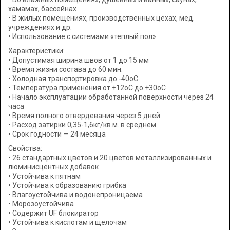
хамамах, бассейнах
• В жилых помещениях, производственных цехах, мед.
учреждениях и др.
• Использование с системами «теплый пол».
Характеристики:
• Допустимая ширина швов от 1 до 15 мм
• Время жизни состава до 60 мин.
• Холодная транспортировка до -40оС
• Температура применения от +12оС до +30оС
• Начало эксплуатации обработанной поверхности через 24
часа
• Время полного отвердевания через 5 дней
• Расход затирки 0,35-1,6кг/кв.м. в среднем
• Срок годности — 24 месяца
Свойства:
• 26 стандартных цветов и 20 цветов металлизированных и
люминисцентных добавок
• Устойчива к пятнам
• Устойчива к образованию грибка
• Влагоустойчива и водонепроницаема
• Морозоустойчива
• Содержит UF блокиратор
• Устойчива к кислотам и щелочам