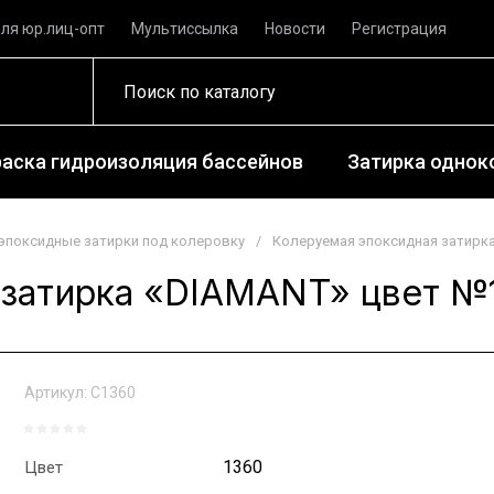
ля юр.лиц-опт
Мультиссылка
Новости
Регистрация
раска гидроизоляция бассейнов
Затирка одноко
эпоксидные затирки под колеровку
/
Колеруемая эпоксидная затирка
затирка «DIAMANT» цвет №13
Артикул:
С1360
1360
Цвет