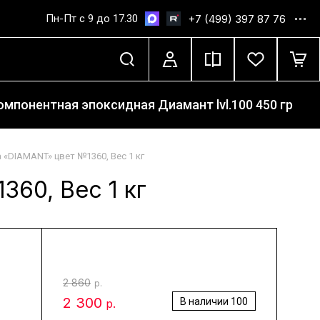
Пн-Пт с 9 до 17.30
+7 (499) 397 87 76
мпонентная эпоксидная Диамант lvl.100 450 гр
 «DIAMANT» цвет №1360, Вес 1 кг
60, Вес 1 кг
2 860
р.
2 300
В наличии
100
р.