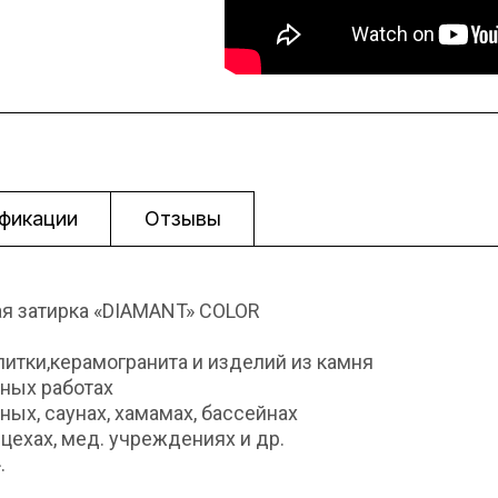
фикации
Отзывы
я затирка «DIAMANT» COLOR
литки,керамогранита и изделий из камня
жных работах
ых, саунах, хамамах, бассейнах
цехах, мед. учреждениях и др.
.