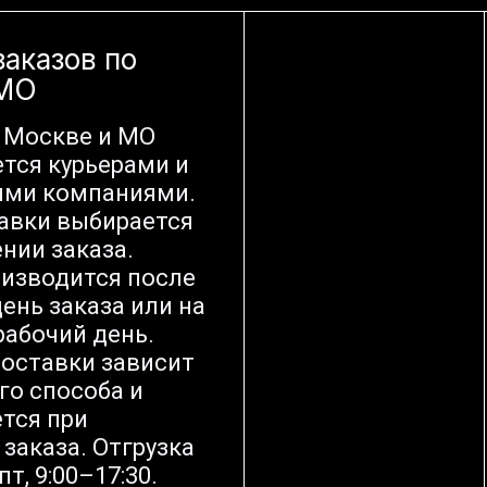
заказов по
 МО
 Москве и МО
тся курьерами и
ыми компаниями.
авки выбирается
нии заказа.
оизводится после
ень заказа или на
абочий день.
оставки зависит
го способа и
тся при
заказа. Отгрузка
т, 9:00–17:30.