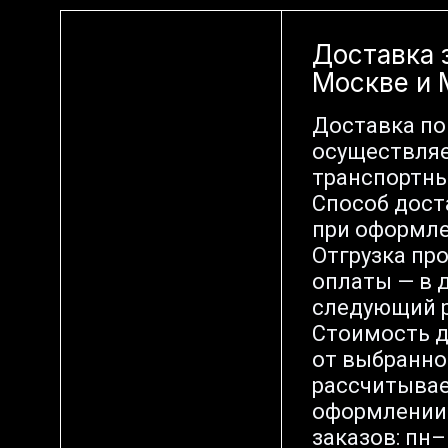
Доставка 
Москве и
Доставка по
осуществляе
транспортн
Способ дост
при оформле
Отгрузка пр
оплаты — в д
следующий р
Стоимость д
от выбранно
рассчитывае
оформлении 
заказов: пн–п