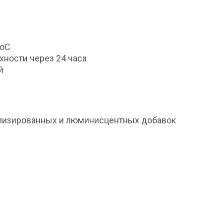
0оС
хности через 24 часа
й
аллизированных и люминисцентных добавок