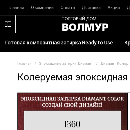
Главная
О компании
Оплата
Доставка
Акции
Д
ТОРГОВЫЙ ДОМ
ВОЛМУР
Готовая композитная затирка Ready to Use
К
Главная
/
Эпоксидные затирки Диамант
/
Диамант Колор 
Колеруемая эпоксидная 