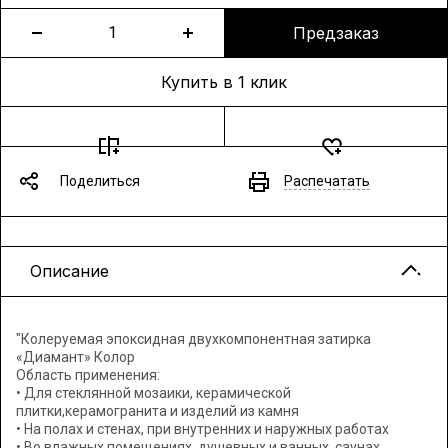
Предзаказ
Купить в 1 клик
Поделиться
Распечатать
Описание
"Колеруемая эпоксидная двухкомпонентная затирка
«Диамант» Колор
Область применения:
• Для стеклянной мозаики, керамической
плитки,керамогранита и изделий из камня
• На полах и стенах, при внутренних и наружных работах
• Во влажных помещениях, душевных и ванных, саунах,