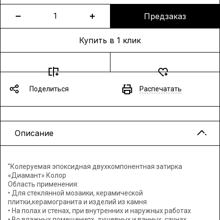
Предзаказ
Купить в 1 клик
Поделиться
Распечатать
Описание
"Колеруемая эпоксидная двухкомпонентная затирка
«Диамант» Колор
Область применения:
• Для стеклянной мозаики, керамической
плитки,керамогранита и изделий из камня
• На полах и стенах, при внутренних и наружных работах
• Во влажных помещениях, душевных и ванных, саунах,