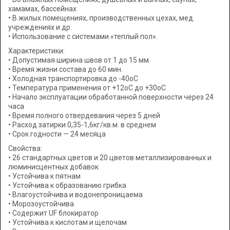
хамамах, бассейнах
• В жилых помещениях, производственных цехах, мед.
учреждениях и др.
• Использование с системами «теплый пол».
Характеристики:
• Допустимая ширина швов от 1 до 15 мм
• Время жизни состава до 60 мин.
• Холодная транспортировка до -40оС
• Температура применения от +12оС до +30оС
• Начало эксплуатации обработанной поверхности через 24
часа
• Время полного отвердевания через 5 дней
• Расход затирки 0,35-1,6кг/кв.м. в среднем
• Срок годности — 24 месяца
Свойства:
• 26 стандартных цветов и 20 цветов металлизированных и
люминисцентных добавок
• Устойчива к пятнам
• Устойчива к образованию грибка
• Влагоустойчива и водонепроницаема
• Морозоустойчива
• Содержит UF блокиратор
• Устойчива к кислотам и щелочам