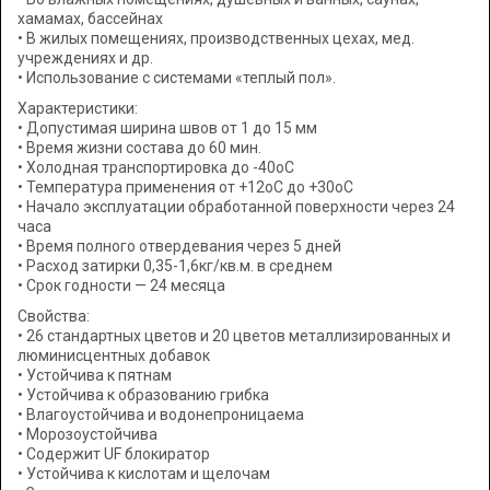
хамамах, бассейнах
• В жилых помещениях, производственных цехах, мед.
учреждениях и др.
• Использование с системами «теплый пол».
Характеристики:
• Допустимая ширина швов от 1 до 15 мм
• Время жизни состава до 60 мин.
• Холодная транспортировка до -40оС
• Температура применения от +12оС до +30оС
• Начало эксплуатации обработанной поверхности через 24
часа
• Время полного отвердевания через 5 дней
• Расход затирки 0,35-1,6кг/кв.м. в среднем
• Срок годности — 24 месяца
Свойства:
• 26 стандартных цветов и 20 цветов металлизированных и
люминисцентных добавок
• Устойчива к пятнам
• Устойчива к образованию грибка
• Влагоустойчива и водонепроницаема
• Морозоустойчива
• Содержит UF блокиратор
• Устойчива к кислотам и щелочам