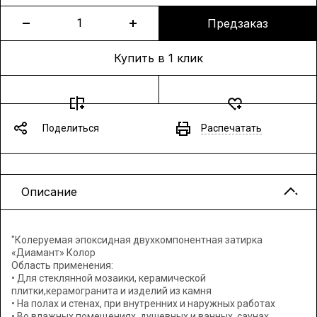
Предзаказ
Купить в 1 клик
Поделиться
Распечатать
Описание
"Колеруемая эпоксидная двухкомпонентная затирка
«Диамант» Колор
Область применения:
• Для стеклянной мозаики, керамической
плитки,керамогранита и изделий из камня
• На полах и стенах, при внутренних и наружных работах
• Во влажных помещениях, душевных и ванных, саунах,