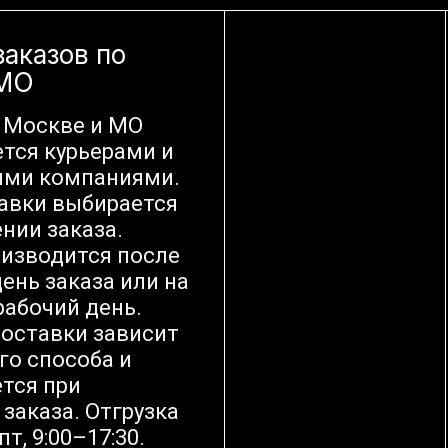
заказов по
 МО
 Москве и МО
тся курьерами и
ыми компаниями.
авки выбирается
нии заказа.
оизводится после
ень заказа или на
абочий день.
оставки зависит
го способа и
тся при
заказа. Отгрузка
т, 9:00–17:30.