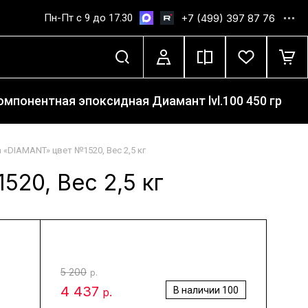
Пн-Пт с 9 до 17.30
+7 (499) 397 87 76
мпонентная эпоксидная Диамант lvl.100 450 гр
«DIAMANT» цвет №1520, Вес 2,5 кг
20, Вес 2,5 кг
5 200
р.
4 437
В наличии
100
р.