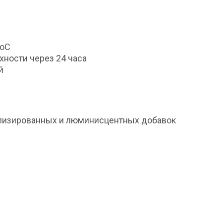
0оС
хности через 24 часа
й
аллизированных и люминисцентных добавок