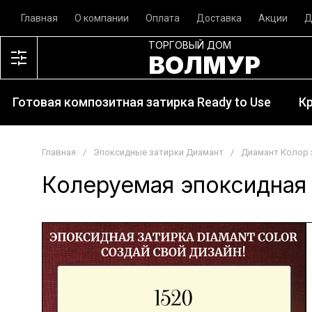
Главная
О компании
Оплата
Доставка
Акции
Д
ТОРГОВЫЙ ДОМ
ВОЛМУР
Готовая композитная затирка Ready to Use
К
Главная
/
Эпоксидные затирки Диамант
/
Диамант Колор 
Колеруемая эпоксидная 