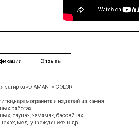
фикации
Отзывы
я затирка «DIAMANT» COLOR
литки,керамогранита и изделий из камня
жных работах
ых, саунах, хамамах, бассейнах
цехах, мед. учреждениях и др.
.