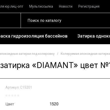
ля юр.лиц-опт
Мультиссылка
Новости
Регистрация
раска гидроизоляция бассейнов
Затирка одноко
эпоксидные затирки под колеровку
/
Колеруемая эпоксидная затирка 
затирка «DIAMANT» цвет №15
Артикул:
С15201
1520
Цвет