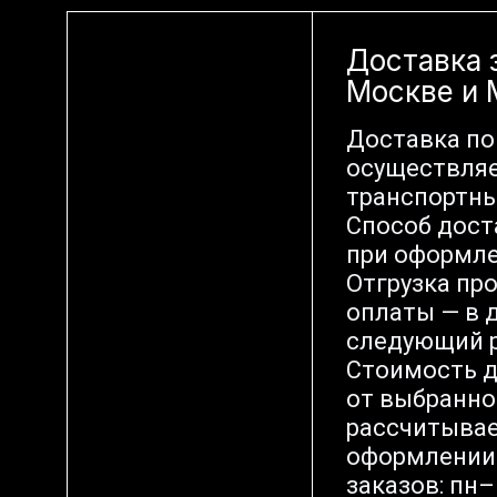
Доставка 
Москве и
Доставка по
осуществляе
транспортн
Способ дост
при оформле
Отгрузка пр
оплаты — в д
следующий р
Стоимость д
от выбранно
рассчитывае
оформлении 
заказов: пн–п