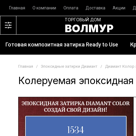
Главная
О компании
Оплата
Доставка
Акции
Д
ТОРГОВЫЙ ДОМ
ВОЛМУР
Готовая композитная затирка Ready to Use
К
Главная
/
Эпоксидные затирки Диамант
/
Диамант Колор 
Колеруемая эпоксидная 