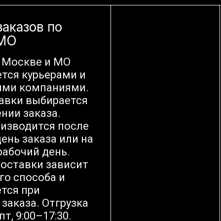
заказов по
 МО
 Москве и МО
тся курьерами и
ыми компаниями.
авки выбирается
нии заказа.
оизводится после
ень заказа или на
абочий день.
оставки зависит
го способа и
тся при
заказа. Отгрузка
т, 9:00–17:30.