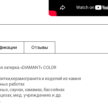
фикации
Отзывы
я затирка «DIAMANT» COLOR
литки,керамогранита и изделий из камня
жных работах
ых, саунах, хамамах, бассейнах
цехах, мед. учреждениях и др.
.