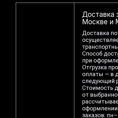
Доставка 
Москве и
Доставка по
осуществляе
транспортн
Способ дост
при оформле
Отгрузка пр
оплаты — в д
следующий р
Стоимость д
от выбранно
рассчитывае
оформлении 
заказов: пн–п