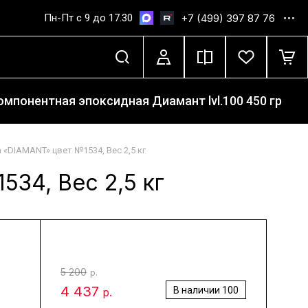
Пн-Пт с 9 до 17.30
+7 (499) 397 87 76
мпонентная эпоксидная Диамант lvl.100 450 гр
«DIAMANT» цвет №1534, Вес 2,5 кг
34, Вес 2,5 кг
5 200
р.
4 437
В наличии
100
р.