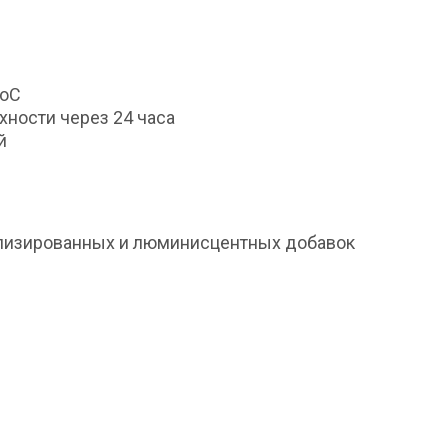
0оС
хности через 24 часа
й
аллизированных и люминисцентных добавок