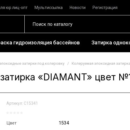
ля юр.лиц-опт
Мультиссылка
Новости
Регистрация
раска гидроизоляция бассейнов
Затирка одноко
эпоксидные затирки под колеровку
/
Колеруемая эпоксидная затирка 
затирка «DIAMANT» цвет №15
Артикул:
С15341
1534
Цвет