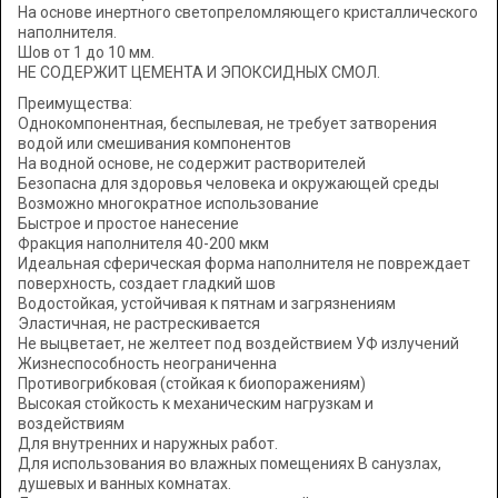
На основе инертного светопреломляющего кристаллического
наполнителя.
Шов от 1 до 10 мм.
НЕ СОДЕРЖИТ ЦЕМЕНТА И ЭПОКСИДНЫХ СМОЛ.
Преимущества:
Однокомпонентная, беспылевая, не требует затворения
водой или смешивания компонентов
На водной основе, не содержит растворителей
Безопасна для здоровья человека и окружающей среды
Возможно многократное использование
Быстрое и простое нанесение
Фракция наполнителя 40-200 мкм
Идеальная сферическая форма наполнителя не повреждает
поверхность, создает гладкий шов
Водостойкая, устойчивая к пятнам и загрязнениям
Эластичная, не растрескивается
Не выцветает, не желтеет под воздействием УФ излучений
Жизнеспособность неограниченна
Противогрибковая (стойкая к биопоражениям)
Высокая стойкость к механическим нагрузкам и
воздействиям
Для внутренних и наружных работ.
Для использования во влажных помещениях В санузлах,
душевых и ванных комнатах.