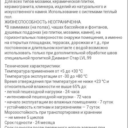
Для всех типов мозаики, керамической плитки,
керамогранита, клинкера, изделий из натурального и
искусственного камня. Использование с системами теплый
пол.
ЖИЗНЕСПОСОБНОСТЬ НЕОГРАНИЧЕННА.
*В хаммамах (на полах), чашах бассейнов и фонтанов,
душевых поддонах (из плитки, мозаики, камня), на
горизонтальных поверхностях снаружи помещения, а именно
на открытых площадках, террасах, дорожках и т.д., при
постоянном и длительном контакте с водой возможно
использовать только при дополнительной обработке швов
специальной пропиткой Диамант Стар LVL.99
Технические характеристики:
Температура применения от +5 до +30 °C
Температура эксплуатации от -30 до +80 °C
Время отверждения при температуре не ниже +23 °C и
относительной влажности не выше 65% до:
• легкой пешеходной нагрузки - 24 часа
• интенсивной пешеходной нагрузки - 72 часа
• начало эксплуатации во влажных помещениях - 7 суток
• устойчивость к пятнам и загрязнениям — 7 суток
Морозостойкость при транспортировке и хранении
— не менее 5 циклов
Срок годности - 24 месяца
Срок годности после первичного использования при