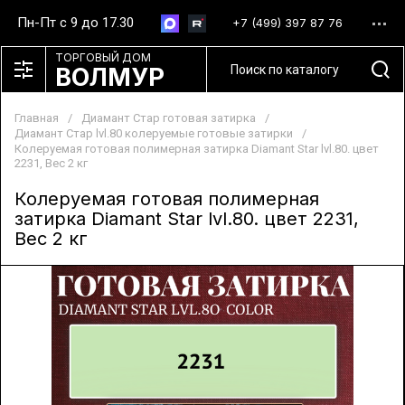
Пн-Пт с 9 до 17.30
+7 (499) 397 87 76
ТОРГОВЫЙ ДОМ
ВОЛМУР
Главная
/
Диамант Стар готовая затирка
/
Диамант Стар lvl.80 колеруемые готовые затирки
/
Колеруемая готовая полимерная затирка Diamant Star lvl.80. цвет
2231, Вес 2 кг
Колеруемая готовая полимерная
затирка Diamant Star lvl.80. цвет 2231,
Вес 2 кг