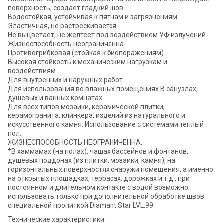
поверхность, создает гладкий шов
Водостойкая, устойчивая к пятнам и загрязнениям
Эластичная, не растрескивается
Не выцветает, не желтеет под воздействием УФ излучений
Жизнеспособность неограниченна
Противогрибковая (стойкая к биопоражениям)
Высокая стойкость к механическим нагрузкам и
воздействиям
Для внутренних и наружных работ.
Для использования во влажных помещениях В санузлах,
душевых и ванных комнатах.
Для всех типов мозаики, керамической плитки,
керамогранита, клинкера, изделий из натурального и
искусственного камня. Использование с системами теплый
пол.
ЖИЗНЕСПОСОБНОСТЬ НЕОГРАНИЧЕННА.
*В хаммамах (на полах), чашах бассейнов и фонтанов,
душевых поддонах (из плитки, мозаики, камня), на
горизонтальных поверхностях снаружи помещения, а именно
на открытых площадках, террасах, дорожках и т.д., при
постоянном и длительном контакте с водой возможно
использовать только при дополнительной обработке швов
специальной пропиткой Diamant Star LVL.99
Технические характеристики: