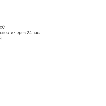
0оС
хности через 24 часа
й