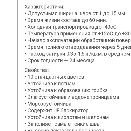
Характеристики:
• Допустимая ширина швов от 1 до 15 мм
• Время жизни состава до 60 мин.
• Холодная транспортировка до -40оС
• Температура применения от +12оС до +3
• Начало эксплуатации обработанной повер
• Время полного отвердевания через 5 дне
• Расход затирки 0,35-1,6кг/кв.м. в среднем
• Срок годности — 24 месяца
Свойства:
• 10 стандартных цветов
• Устойчива к пятнам
• Устойчива к образованию грибка
• Влагоустойчива и водонепроницаема
• Морозоустойчива
• Содержит UF блокиратор
• Устойчива к кислотам и щелочам
• Заполняет самые тонкие швы
• Высокие показатели прочности