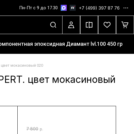
Пн-Пт с 9 до 17.30
+7 (499) 397 87 76
мпонентная эпоксидная Диамант lvl.100 450 гр
 цвет мокасиновый 020
PERT. цвет мокасиновый
7 800
р.