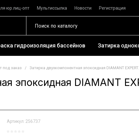
ля юр.лиц-опт
Мультиссылка
Новости
Регистрация
раска гидроизоляция бассейнов
Затирка одноко
т под заказ
/
Затирка двухкомпонентная эпоксидная DIAMANT EXPERT.
ная эпоксидная DIAMANT EX
Артикул:
256737