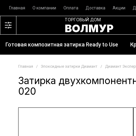
Главная
О компании
Оплата
Доставка
Акции
Д
ТОРГОВЫЙ ДОМ
ВОЛМУР
Готовая композитная затирка Ready to Use
К
Главная
/
Эпоксидные затирки Диамант
/
Диамант Экспер
Затирка двухкомпонент
020