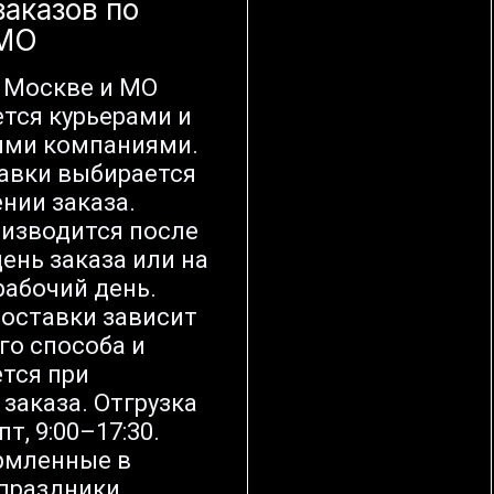
заказов по
 МО
 Москве и МО
тся курьерами и
ыми компаниями.
авки выбирается
нии заказа.
оизводится после
ень заказа или на
абочий день.
оставки зависит
го способа и
тся при
заказа. Отгрузка
т, 9:00–17:30.
рмленные в
праздники,