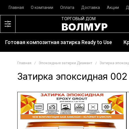
Главная
О компании
Оплата
Доставка
Акции
Д
ТОРГОВЫЙ ДОМ
ВОЛМУР
Готовая композитная затирка Ready to Use
К
Главная
/
Эпоксидные затирки Диамант
/
Затирка эпоксид
Затирка эпоксидная 002 