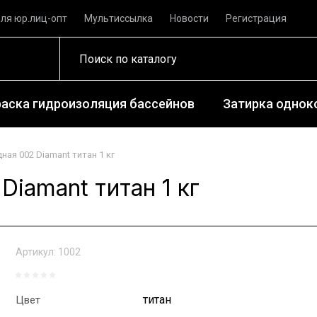
ля юр.лиц-опт
Мультиссылка
Новости
Регистрация
раска гидроизоляция бассейнов
Затирка одноко
ная 002 Diamant титан 1 кг
Diamant титан 1 кг
Артикул:
1002
титан
Цвет