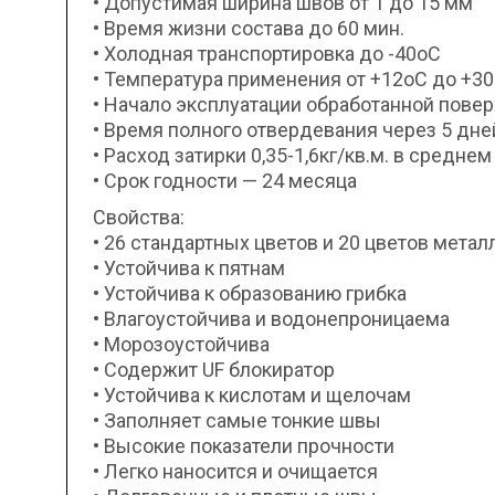
• Допустимая ширина швов от 1 до 15 мм
• Время жизни состава до 60 мин.
• Холодная транспортировка до -40оС
• Температура применения от +12оС до +3
• Начало эксплуатации обработанной повер
• Время полного отвердевания через 5 дне
• Расход затирки 0,35-1,6кг/кв.м. в среднем
• Срок годности — 24 месяца
Свойства:
• 26 стандартных цветов и 20 цветов мет
• Устойчива к пятнам
• Устойчива к образованию грибка
• Влагоустойчива и водонепроницаема
• Морозоустойчива
• Содержит UF блокиратор
• Устойчива к кислотам и щелочам
• Заполняет самые тонкие швы
• Высокие показатели прочности
• Легко наносится и очищается