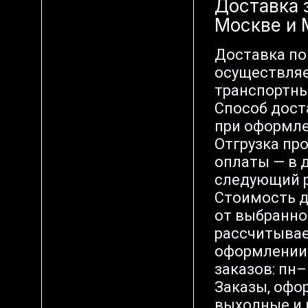
Доставка 
Москве и
Доставка по
осуществляе
транспортн
Способ дост
при оформле
Отгрузка пр
оплаты — в д
следующий р
Стоимость д
от выбранно
рассчитывае
оформлении 
заказов: пн–п
Заказы, офо
выходные и 