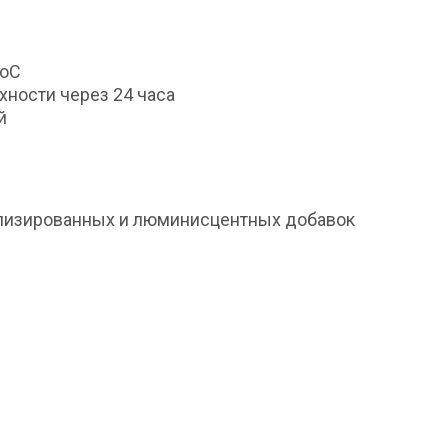
0оС
хности через 24 часа
й
аллизированных и люминисцентных добавок