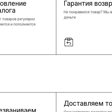
овление
Гарантия возв
алога
Не понравился товар? Мы 
деньги
г товаров регулярно
яется и пополняется
Доставляем т
езваниваем